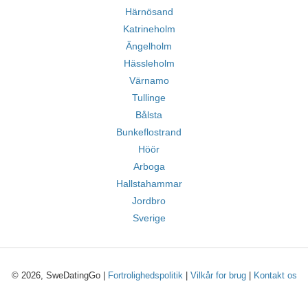
Härnösand
Katrineholm
Ängelholm
Hässleholm
Värnamo
Tullinge
Bålsta
Bunkeflostrand
Höör
Arboga
Hallstahammar
Jordbro
Sverige
© 2026, SweDatingGo |
Fortrolighedspolitik
|
Vilkår for brug
|
Kontakt os