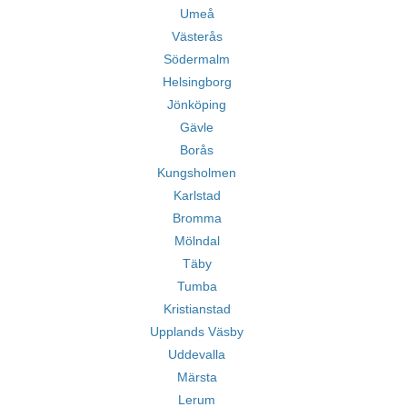
Umeå
Västerås
Södermalm
Helsingborg
Jönköping
Gävle
Borås
Kungsholmen
Karlstad
Bromma
Mölndal
Täby
Tumba
Kristianstad
Upplands Väsby
Uddevalla
Märsta
Lerum