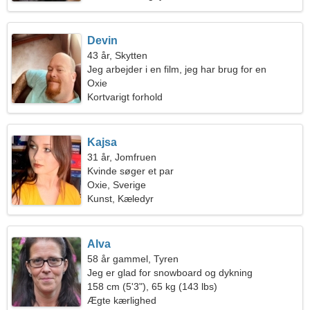
Devin
43 år, Skytten
Jeg arbejder i en film, jeg har brug for en
romantisk kvinde
Oxie
Kortvarigt forhold
Kajsa
31 år, Jomfruen
Kvinde søger et par
Oxie, Sverige
Kunst, Kæledyr
Alva
58 år gammel, Tyren
Jeg er glad for snowboard og dykning
158 cm (5'3"), 65 kg (143 lbs)
Ægte kærlighed