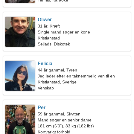
Tennis, Karaoke
Oliwer
31 år, Kræft
Single mand søger en kone
Kristianstad
Sejlads, Diskotek
Felicia
44 år gammel, Tyren
Jeg leder efter en taknemmelig ven til en
vandretur
Kristianstad, Sverige
Venskab
Per
59 år gammel, Skytten
Mand søger en senior dame
181 cm (6'0"), 83 kg (182 lbs)
Kortvarigt forhold