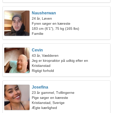
Nausherwan
24 år, Løven
Fyren søger en kæreste
183 cm (6'1"), 75 kg (165 lbs)
Familie
Cevin
43 år, Vædderen
Jeg er kiropraktor på udkig efter en
charmerende kvinde
Kristianstad
Rigtigt forhold
Josefina
23 år gammel, Tvillingerne
Pige søger en kæreste
Kristianstad, Sverige
Ægte kærlighed