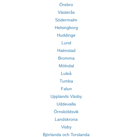
Örebro
Västerås
Södermalm
Helsingborg
Huddinge
Lund
Halmstad
Bromma
Mölndal
Luleå
Tumba
Falun
Upplands Väsby
Uddevalla
Örnsköldsvik
Landskrona
Visby
Björlanda och Torslanda