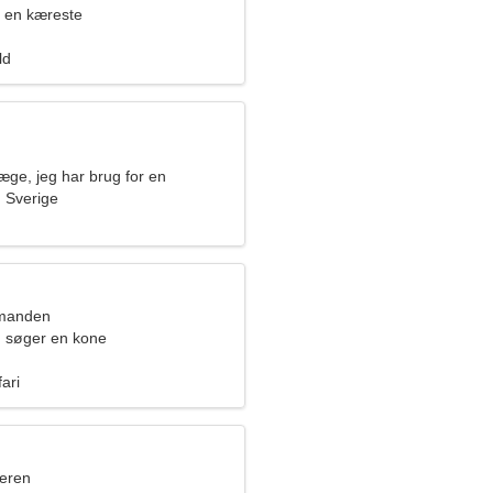
 en kæreste
ld
æge, jeg har brug for en
 kvinde
 Sverige
dmanden
 søger en kone
ari
eren