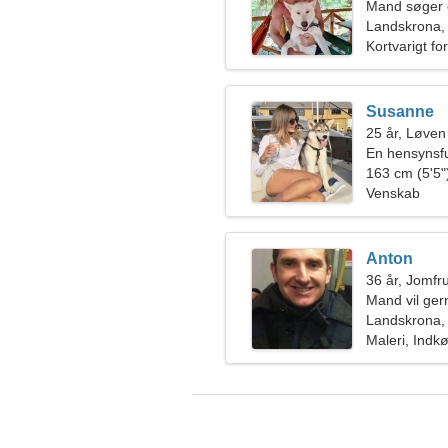
Mand søger 
Landskrona,
Kortvarigt fo
Susanne
25 år, Løven
En hensynsfu
163 cm (5'5")
Venskab
Anton
36 år, Jomfr
Mand vil ge
Landskrona,
Maleri, Indk