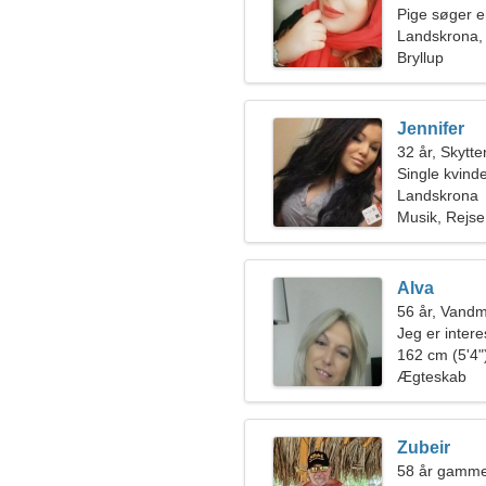
Pige søger 
Landskrona,
Bryllup
Jennifer
32 år, Skytte
Single kvin
Landskrona
Musik, Rejse
Alva
56 år, Vand
Jeg er inter
162 cm (5'4")
Ægteskab
Zubeir
58 år gamme