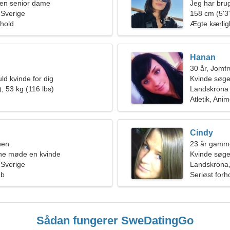
en senior dame
Jeg har brug
 Sverige
sammen
158 cm (5'3"
rhold
Ægte kærli
Hanan
30 år, Jomf
ld kvinde for dig
Kvinde søge
, 53 kg (116 lbs)
Landskrona
Atletik, Ani
Cindy
uen
23 år gamm
rne møde en kvinde
Kvinde søg
 Sverige
Landskrona,
øb
Seriøst forh
Sådan fungerer SweDatingGo