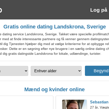
Log på
Gratis online dating Landskrona, Sverige
dating service Landskrona, Sverige. Takket være specielle profilmatc
per med at finde interessante partnere og få venner gennem datingsyst
til dig Tjenesten hjælper dig med at vælge kriterierne for at opbygge rela
ker. Dette er en søgning efter nye brugere i en særlig online dating chat
d dig gratis datingside Landskrona for lokale, udlændinge, turister.
Mænd og kvinder online
Sebastian
27 år, Vægt