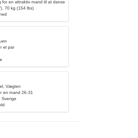
 for en attraktiv mand til at danse
), 70 kg (154 lbs)
ghed
ruen
r et par
me
el, Vægten
er en mand 26-31
 Sverige
old