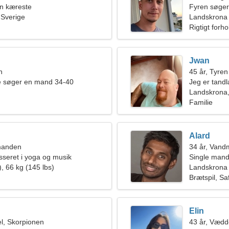
en kæreste
Fyren søger
 Sverige
Landskrona
Rigtigt forho
Jwan
n
45 år, Tyren
de søger en mand 34-40
Jeg er tandl
omgængelig
Landskrona,
Familie
Alard
manden
34 år, Van
esseret i yoga og musik
Single mand
, 66 kg (145 lbs)
Landskrona
Brætspil, Saf
Elin
l, Skorpionen
43 år, Vædd