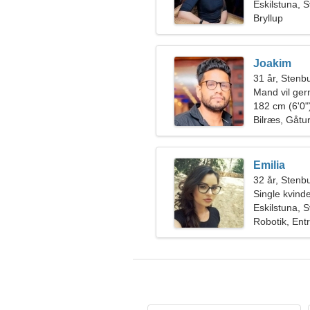
Eskilstuna, 
Bryllup
Joakim
31 år, Stenb
Mand vil ge
182 cm (6'0")
Bilræs, Gåture
Emilia
32 år, Stenb
Single kvin
Eskilstuna, 
Robotik, Ent