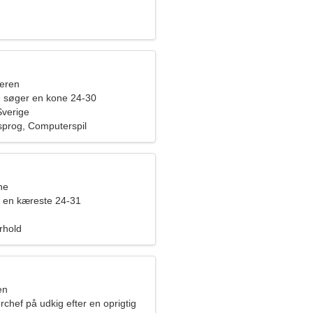
eren
 søger en kone 24-30
Sverige
prog, Computerspil
ne
 en kæreste 24-31
orhold
en
rchef på udkig efter en oprigtig