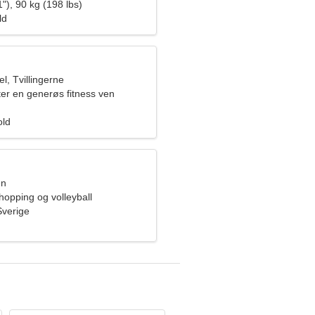
"), 90 kg (198 lbs)
ld
, Tvillingerne
ter en generøs fitness ven
old
en
hopping og volleyball
Sverige