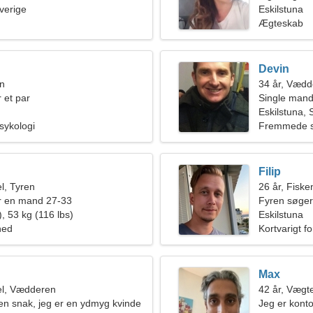
Sverige
Eskilstuna
Ægteskab
Devin
en
34 år, Vædd
 et par
Single mand
Eskilstuna, 
sykologi
Fremmede s
Filip
l, Tyren
26 år, Fiske
r en mand 27-33
Fyren søger
, 53 kg (116 lbs)
Eskilstuna
hed
Kortvarigt f
Max
l, Vædderen
42 år, Vægt
en snak, jeg er en ydmyg kvinde
Jeg er konto