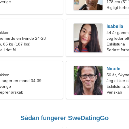
Sverige
kvinde
178 cm (5'11
Rigtigt forho
Isabella
ukken
44 år gammel
rne møde en kvinde 24-28
Jeg leder ef
, 85 kg (187 lbs)
Eskilstuna
 i det fri
Seriøst forh
Nicole
ukken
56 år, Skytt
de søger en mand 34-39
Jeg elsker s
Sverige
Eskilstuna, 
reprenørskab
Venskab
Sådan fungerer SweDatingGo