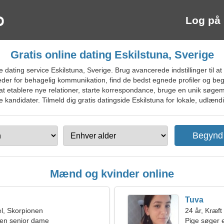
Log på
Gratis online dating Eskilstuna, Sverige
ting service Eskilstuna, Sverige. Brug avancerede indstillinger til at t
lleder for behagelig kommunikation, find de bedst egnede profiler og be
 at etablere nye relationer, starte korrespondance, bruge en unik søge
e kandidater. Tilmeld dig gratis datingside Eskilstuna for lokale, udlændi
Mænd og kvinder online
Tuva
l, Skorpionen
24 år, Kræft
en senior dame
Pige søger 