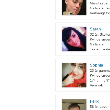
Mand søger 
Gällivare, Sv
Kortvarigt fo
Sarah
32 år, Skytte
Kvinde søger
Gällivare
Teater, Skat
Sophia
23 år gamme
Kvinde søge
174 cm (5'9")
Venskab
Felix
56 år, Løven