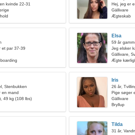
en kvinde 22-31
Hej, jeg er 
erige
Gällivare
rhold
Ægteskab
Elsa
n
59 år gamme
 et par 37-39
Jeg elsker k
Gällivare, S
eboarding
Ægte kærli
Iris
l, Stenbukken
26 år, Tvilli
r en mand
Pige søger 
, 49 kg (108 lbs)
Gällivare
Bryllup
Tilda
31 år, Van