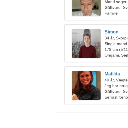
Mand søger 
Gällivare, Sv
Familie
Simon
34 år, Skorp
Single mand
179 cm (5'11"
Origami, Sej
Matilda
40 år, Vægt
Jeg har brug 
sammen
Gällivare, Sv
Seriøst forho