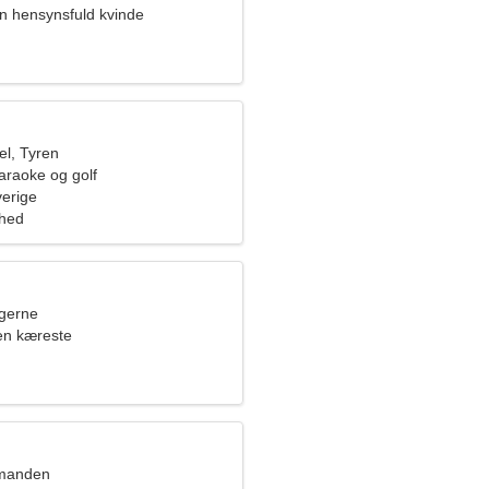
en hensynsfuld kvinde
l, Tyren
araoke og golf
verige
ghed
ngerne
en kæreste
dmanden