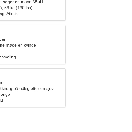
de søger en mand 35-41
), 59 kg (130 lbs)
ng, Atletik
ruen
rne møde en kvinde
opsmaling
ne
ikkirurg på udkig efter en sjov
verige
ld