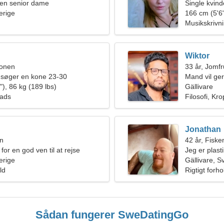
en senior dame
Single kvin
erige
166 cm (5'6"
Musikskrivni
Wiktor
ionen
33 år, Jomf
 søger en kone 23-30
Mand vil ge
), 86 kg (189 lbs)
Gällivare
lads
Filosofi, Kr
Jonathan
en
42 år, Fiske
for en god ven til at rejse
Jeg er plast
erige
kvinde
Gällivare, S
ld
Rigtigt forho
Sådan fungerer SweDatingGo