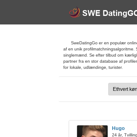
SweDatingGo er en populær online 
af en unik profilmatchningsalgoritme. 
singlemænd. Se efter tilbud om kærli
partner fra en stor database af profile
for lokale, udlændinge, turister.
Hugo
24 år, Tvilli