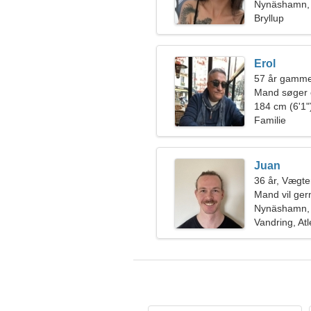
Nynäshamn, 
Bryllup
Erol
57 år gamm
Mand søger 
184 cm (6'1")
Familie
Juan
36 år, Vægt
Mand vil ge
Nynäshamn, 
Vandring, Atl