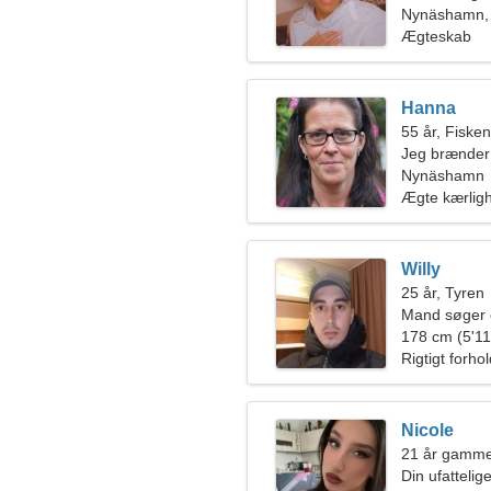
Nynäshamn, 
Ægteskab
Hanna
55 år, Fiske
Jeg brænder 
Nynäshamn
Ægte kærlig
Willy
25 år, Tyren
Mand søger 
178 cm (5'11"
Rigtigt forho
Nicole
21 år gamm
Din ufattelig