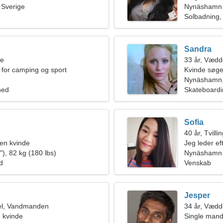
Sverige
Nynäshamn
Solbadning,
Sandra
ne
33 år, Vædd
for camping og sport
Kvinde søge
Nynäshamn,
hed
Skateboardi
Sofia
40 år, Tvilli
en kvinde
Jeg leder ef
), 82 kg (180 lbs)
Nynäshamn
ld
Venskab
Jesper
el, Vandmanden
34 år, Vædd
e kvinde
Single mand