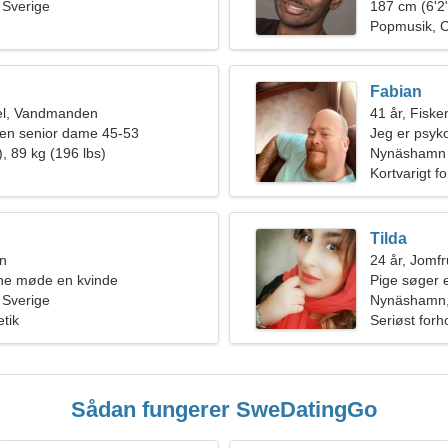
Sverige
187 cm (6'2"
Popmusik, 
Fabian
el, Vandmanden
41 år, Fiske
en senior dame 45-53
Jeg er psyko
, 89 kg (196 lbs)
kvinde
Nynäshamn
Kortvarigt f
Tilda
en
24 år, Jomf
rne møde en kvinde
Pige søger 
Sverige
Nynäshamn,
etik
Seriøst forh
Sådan fungerer SweDatingGo