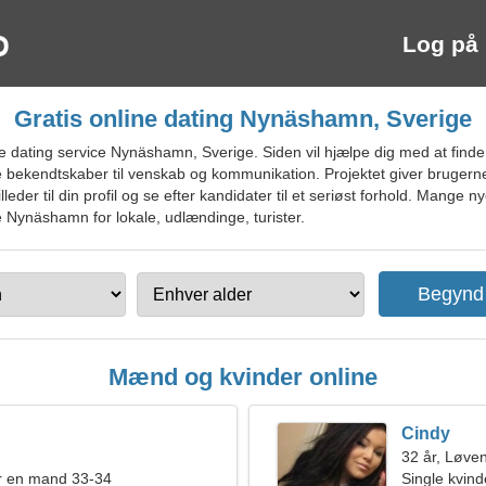
Log på
Gratis online dating Nynäshamn, Sverige
 dating service Nynäshamn, Sverige. Siden vil hjælpe dig med at finde
bekendtskaber til venskab og kommunikation. Projektet giver brugerne
eder til din profil og se efter kandidater til et seriøst forhold. Mange
de Nynäshamn for lokale, udlændinge, turister.
Mænd og kvinder online
Cindy
32 år, Løve
r en mand 33-34
Single kvin