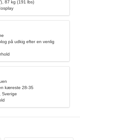
), 87 kg (191 lbs)
Cosplay
ne
log på udkig efter en venlig
orhold
ruen
en kæreste 28-35
 Sverige
old